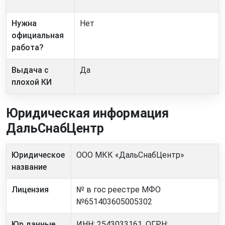
Нужна
Нет
официальная
работа?
Выдача с
Да
плохой КИ
Юридическая информация
ДальСнабЦентр
Юридическое
ООО МКК «ДальСнабЦентр»
название
Лицензия
№ в гос реестре МФО
№651403605005302
Юр.данные
ИНН: 2543033161, ОГРН: