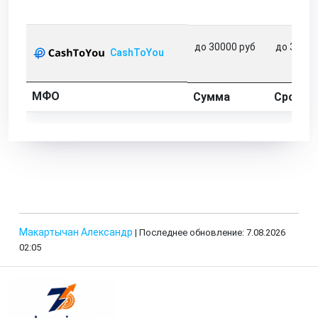
до 30000 руб
до 31 дн
CashToYou
МФО
Сумма
Срок
Макартычан Александр
| Последнее обновление: 7.08.2026
02:05