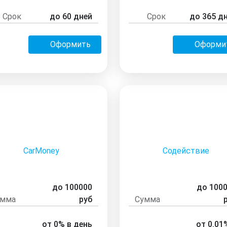
Срок
до 60 дней
Срок
до 365 д
Оформить
Оформи
CarMoney
Содействие
до 100000
до 100
умма
руб
Сумма
от 0% в день
от 0.01