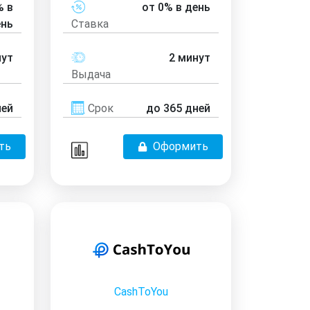
% в
от 0% в день
ень
Ставка
нут
2 минут
Выдача
ней
Срок
до 365 дней
ть
Оформить
CashToYou