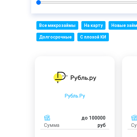
Все микрозаймы
На карту
Новые зай
Долгосрочные
С плохой КИ
Рубль.Ру
до 100000
Сумма
руб
С