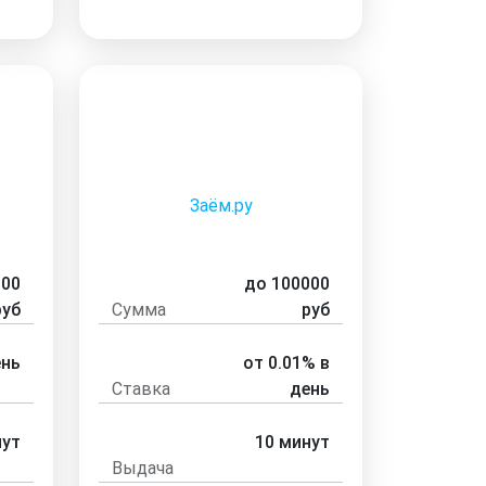
Заём.ру
000
до 100000
руб
Сумма
руб
ень
от 0.01% в
Ставка
день
нут
10 минут
Выдача