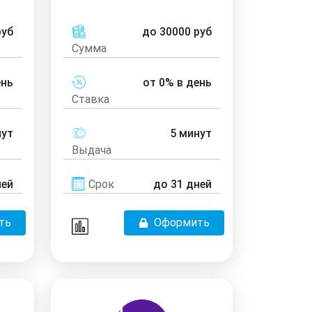
руб
до 30000 руб
Сумма
ень
от 0% в день
Ставка
нут
5 минут
Выдача
ней
Срок
до 31 дней
ть
Оформить