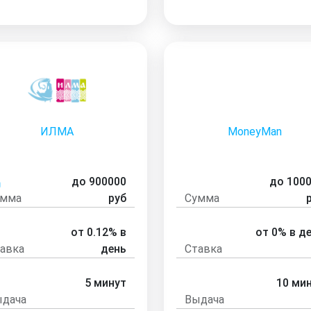
ИЛМА
MoneyMan
до 900000
до 100
умма
руб
Сумма
от 0.12% в
от 0% в д
авка
день
Ставка
5 минут
10 ми
дача
Выдача