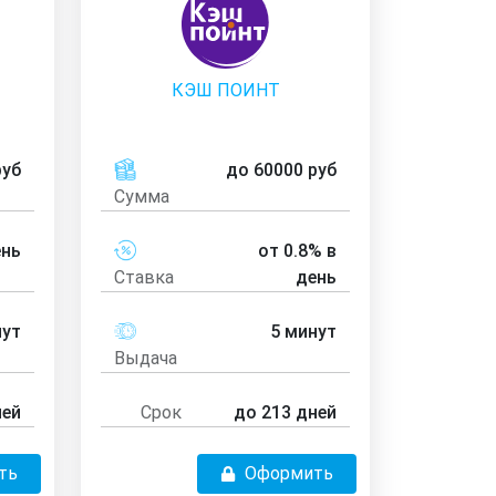
КЭШ ПОИНТ
руб
до 60000 руб
Сумма
ень
от 0.8% в
Ставка
день
нут
5 минут
Выдача
ней
Срок
до 213 дней
ть
Оформить