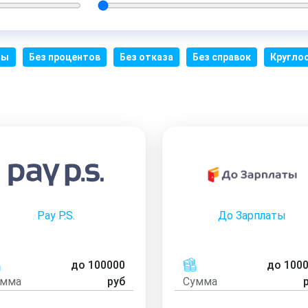
мы
Без процентов
Без отказа
Без справок
Кругло
Pay P.S.
До Зарплаты
до 100000
до 100
умма
руб
Сумма