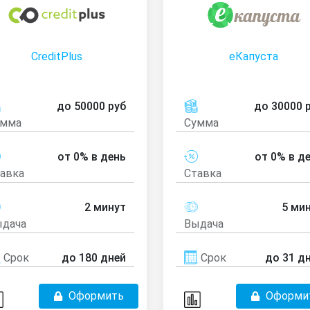
CreditPlus
еКапуста
до 50000 руб
до 30000 
умма
Сумма
от 0% в день
от 0% в д
авка
Ставка
2 минут
5 ми
дача
Выдача
Срок
до 180 дней
Срок
до 31 д
Оформить
Оформи