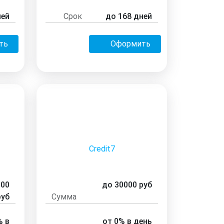
ней
Срок
до 168 дней
ть
Оформить
Credit7
000
до 30000 руб
руб
Сумма
% в
от 0% в день