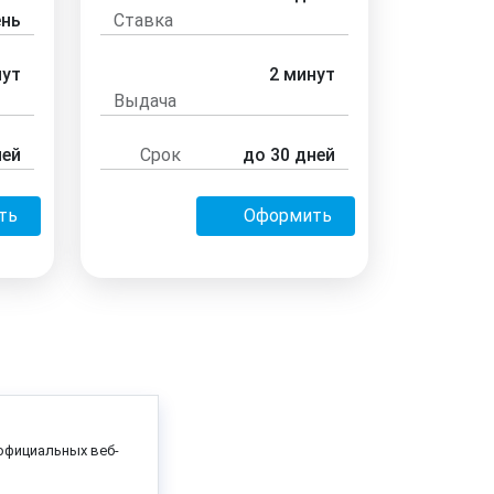
ень
Ставка
нут
2 минут
Выдача
ней
Срок
до 30 дней
ть
Оформить
официальных веб-