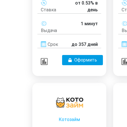
от 0.53% в
Ставка
день
Ст
1 минут
Выдача
Вы
Срок
до 357 дней
Оформить
Котозайм