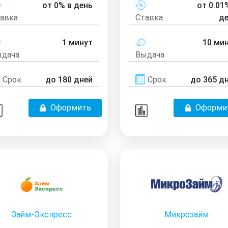
от 0% в день
от 0.01
авка
Ставка
д
1 минут
10 ми
дача
Выдача
Срок
до 180 дней
Срок
до 365 д
Оформить
Оформи
Займ-Экспресс
Микрозайм