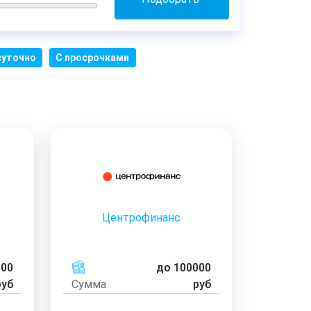
суточно
С просрочками
Центрофинанс
000
до 100000
руб
Сумма
руб