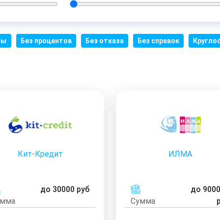
мы
Без процентов
Без отказа
Без справок
Кругло
Кит-Кредит
ИЛМА
до 30000 руб
до 900
умма
Сумма