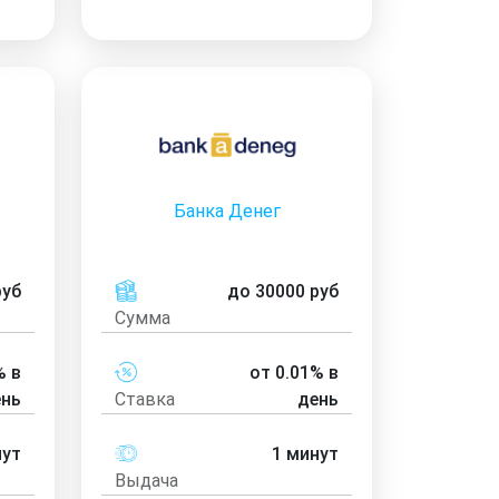
Банка Денег
руб
до 30000 руб
Сумма
% в
от 0.01% в
ень
Ставка
день
нут
1 минут
Выдача