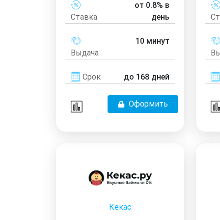
от 0.8% в
Ставка
день
Ст
10 минут
Выдача
Вы
Срок
до 168 дней
Оформить
Кекас