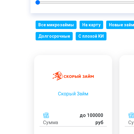
Все микрозаймы
На карту
Новые зай
Долгосрочные
С плохой КИ
Скорый Займ
до 100000
Сумма
руб
С