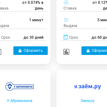
от 0.074% в
от 0.12
авка
день
Ставка
д
1 минут
5 ми
дача
Выдача
Срок
до 30 дней
Срок
до 60 д
Оформить
Оформи
У Абрамовича
Заём.ру