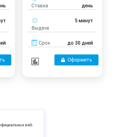
ень
Ставка
день
нут
5 минут
Выдача
ней
Срок
до 30 дней
ть
Оформить
официальных веб-