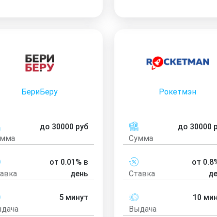
БериБеру
Рокетмэн
до 30000 руб
до 30000 
умма
Сумма
от 0.01% в
от 0.8
авка
день
Ставка
д
5 минут
10 ми
дача
Выдача