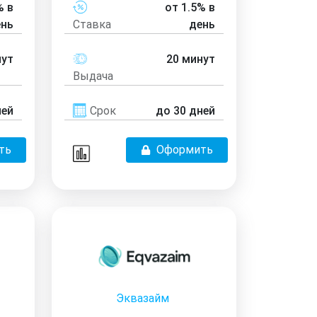
% в
от 1.5% в
ень
Ставка
день
нут
20 минут
Выдача
ней
Срок
до 30 дней
ть
Оформить
Эквазайм