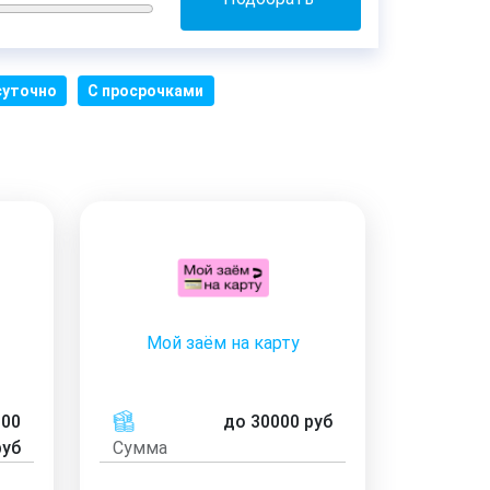
суточно
С просрочками
Мой заём на карту
000
до 30000 руб
руб
Сумма