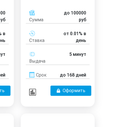
000
до 100000
руб
Сумма
руб
% в
от 0.01% в
ень
Ставка
день
нут
5 минут
Выдача
ней
Срок
до 168 дней
ть
Оформить