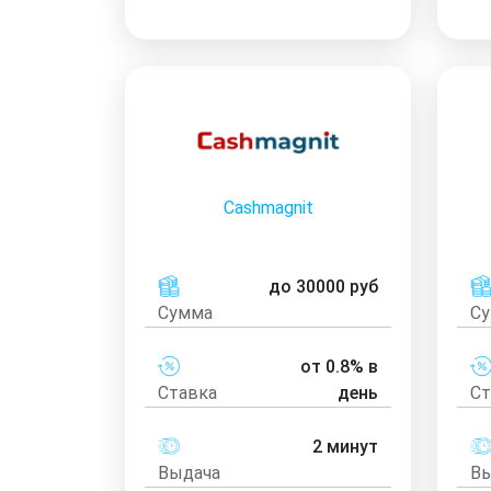
Сashmagnit
до 30000 руб
Сумма
С
от 0.8% в
Ставка
день
Ст
2 минут
Выдача
Вы