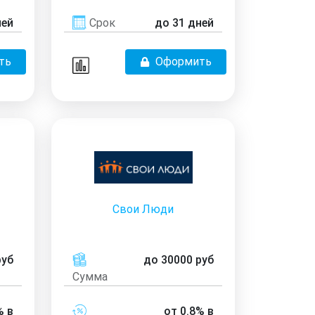
ней
Срок
до 31 дней
ть
Оформить
Свои Люди
руб
до 30000 руб
Сумма
% в
от 0.8% в