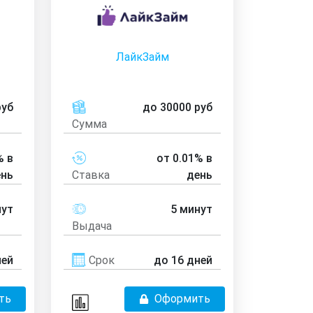
ЛайкЗайм
руб
до 30000 руб
Сумма
% в
от 0.01% в
ень
Ставка
день
нут
5 минут
Выдача
ней
Срок
до 16 дней
ть
Оформить