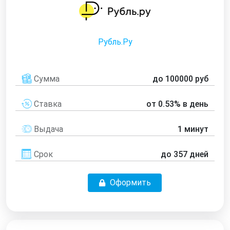
Рубль.Ру
Сумма
до 100000 руб
Ставка
от 0.53% в день
Выдача
1 минут
Срок
до 357 дней
Оформить