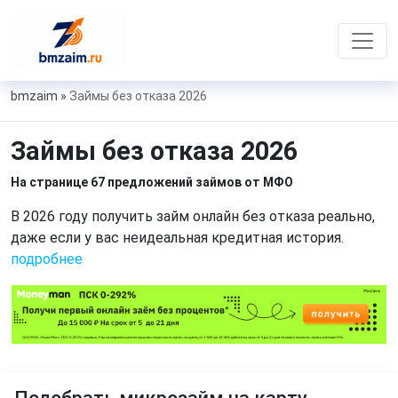
bmzaim
»
Займы без отказа 2026
Займы без отказа 2026
На странице 67 предложений займов от МФО
В 2026 году получить займ онлайн без отказа реально,
даже если у вас неидеальная кредитная история.
подробнее