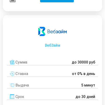
ВебЗайм
Сумма
до 30000 руб
Ставка
от 0% в день
Выдача
5 минут
Срок
до 30 дней