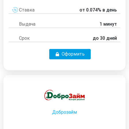
Ставка
от 0.074% в день
Выдача
1 минут
Срок
до 30 дней
Оформить
Доброзайм