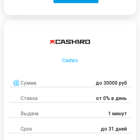
Cashiro
Сумма
до 30000 руб
Ставка
от 0% в день
Выдача
1 минут
Срок
до 31 дней