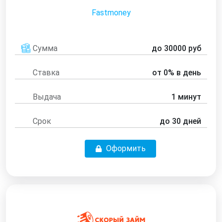
Fastmoney
Сумма
до 30000 руб
Ставка
от 0% в день
Выдача
1 минут
Срок
до 30 дней
Оформить