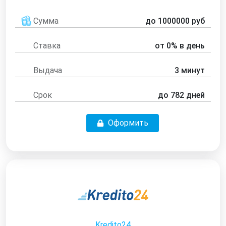
Сумма
до 1000000 руб
Ставка
от 0% в день
Выдача
3 минут
Срок
до 782 дней
Оформить
Kredito24