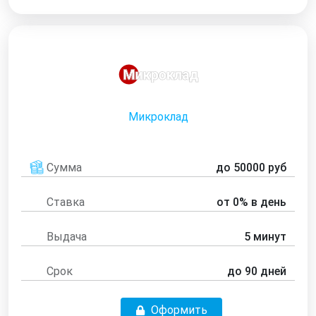
Микроклад
Сумма
до 50000 руб
Ставка
от 0% в день
Выдача
5 минут
Срок
до 90 дней
Оформить