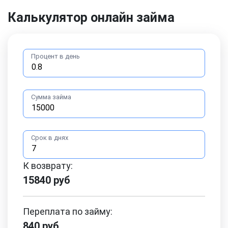
Калькулятор онлайн займа
Процент в день
Сумма займа
Срок в днях
К возврату:
15840
руб
Переплата по займу:
840
руб