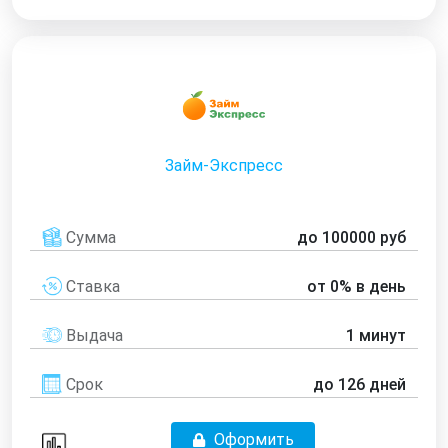
Займ-Экспресс
Сумма
до 100000 руб
Ставка
от 0% в день
Выдача
1 минут
Срок
до 126 дней
Оформить