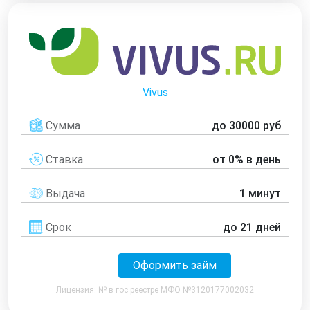
Vivus
Сумма
до 30000 руб
Ставка
от 0% в день
Выдача
1 минут
Срок
до 21 дней
Оформить займ
Лицензия: № в гос реестре МФО №3120177002032