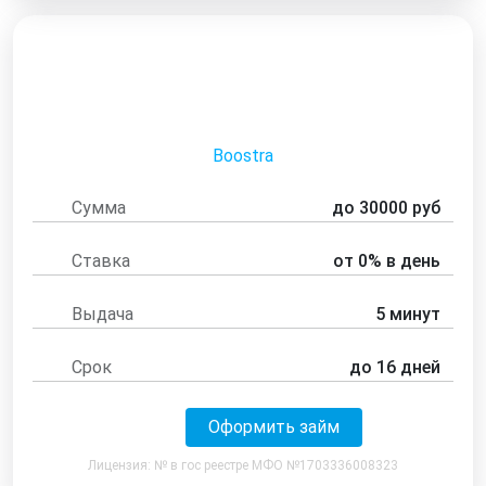
Boostra
Сумма
до 30000 руб
Ставка
от 0% в день
Выдача
5 минут
Срок
до 16 дней
Оформить займ
Лицензия: № в гос реестре МФО №1703336008323