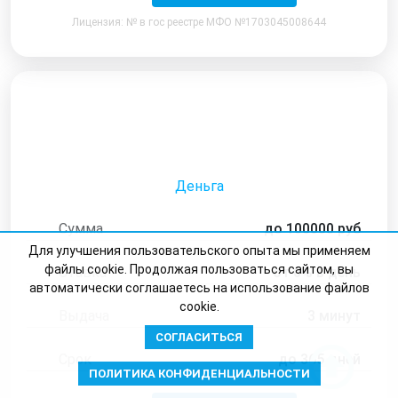
Лицензия: № в гос реестре МФО №1703045008644
Деньга
Сумма
до 100000 руб
Для улучшения пользовательского опыта мы применяем
файлы cookie. Продолжая пользоваться сайтом, вы
Ставка
от 0% в день
автоматически соглашаетесь на использование файлов
cookie.
Выдача
3 минут
СОГЛАСИТЬСЯ
Срок
до 365 дней
ПОЛИТИКА КОНФИДЕНЦИАЛЬНОСТИ