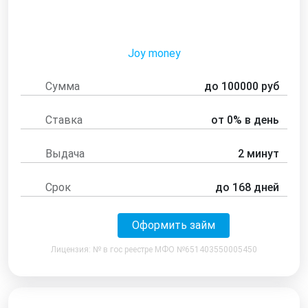
Joy money
Сумма
до 100000 руб
Ставка
от 0% в день
Выдача
2 минут
Срок
до 168 дней
Оформить займ
Лицензия: № в гос реестре МФО №651403550005450