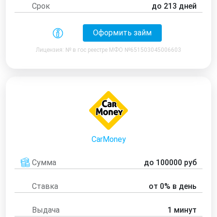
Срок
до 213 дней
Оформить займ
Лицензия: № в гос реестре МФО №651503045006603
CarMoney
Сумма
до 100000 руб
Ставка
от 0% в день
Выдача
1 минут