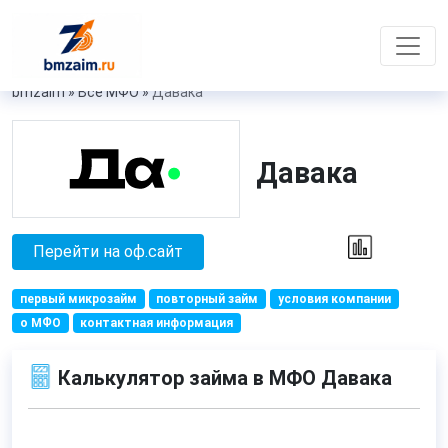
bmzaim
»
Все МФО
»
Давака
Давака
Перейти на оф.сайт
первый микрозайм
повторный займ
условия компании
о МФО
контактная информация
Калькулятор займа в МФО Давака