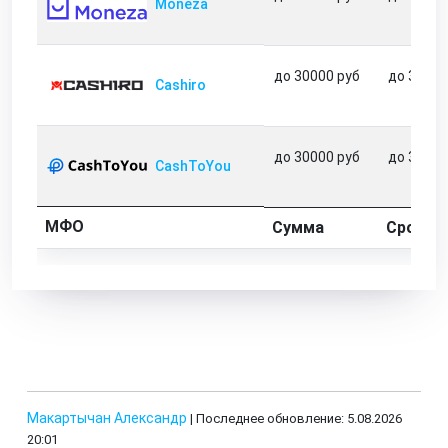
Moneza
до 30000 руб
до 31 дн
Cashiro
до 30000 руб
до 31 дн
CashToYou
МФО
Сумма
Срок
Макартычан Александр
| Последнее обновление: 5.08.2026
20:01