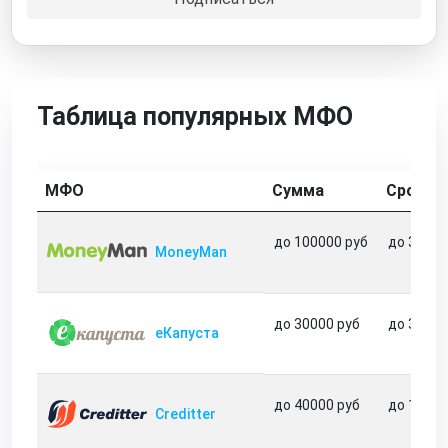
Таблица популярных МФО
МФО
Сумма
Срок
до 100000 руб
до 365 д
MoneyMan
до 30000 руб
до 31 дн
еКапуста
до 40000 руб
до 180 д
Creditter