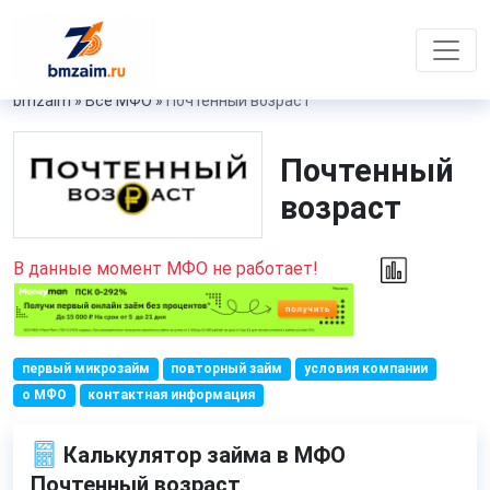
bmzaim
»
Все МФО
»
Почтенный возраст
Почтенный
возраст
В данные момент МФО не работает!
первый микрозайм
повторный займ
условия компании
о МФО
контактная информация
Калькулятор займа в МФО
Почтенный возраст