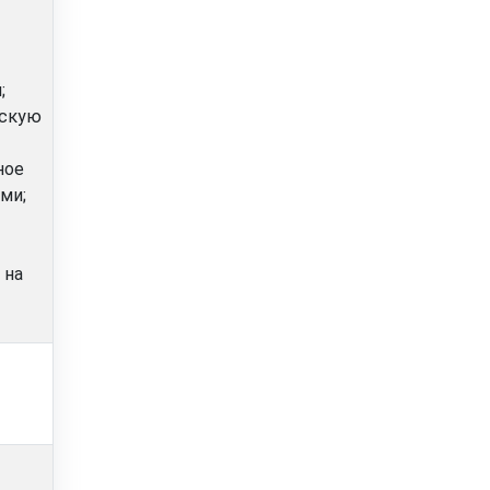
;
вскую
ное
ми;
 на