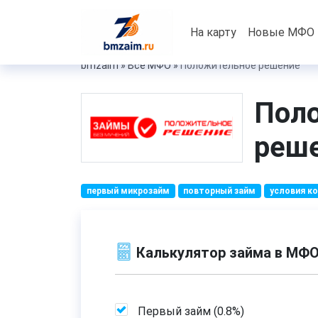
На карту
Новые МФО
bmzaim
»
Все МФО
»
Положительное решение
Пол
реш
первый микрозайм
повторный займ
условия к
Калькулятор займа в МФ
Первый займ (
0.8%
)