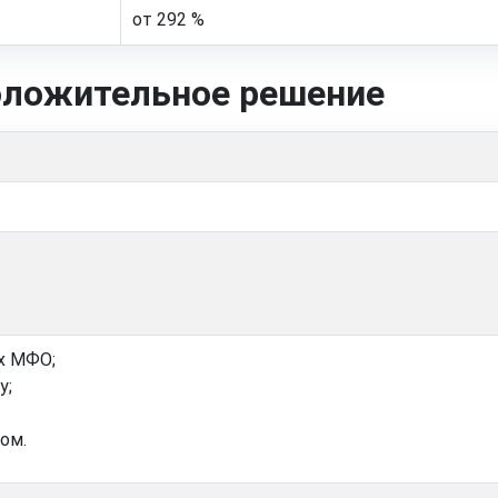
от 292 %
оложительное решение
х МФО;
у;
ом.