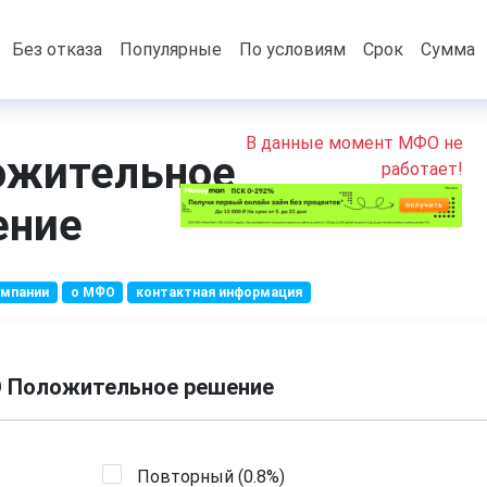
Без отказа
Популярные
По условиям
Срок
Сумма
В данные момент МФО не
ожительное
работает!
ение
омпании
о МФО
контактная информация
О Положительное решение
Повторный (
0.8%
)