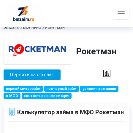
bmzaim
»
Все МФО
»
Рокетмэн
Рокетмэн
Перейти на оф.сайт
первый микрозайм
повторный займ
условия компании
о МФО
контактная информация
Калькулятор займа в МФО Рокетмэн